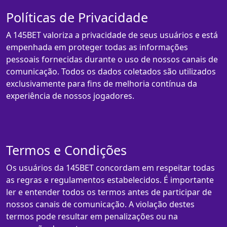
Políticas de Privacidade
A 145BET valoriza a privacidade de seus usuários e está
empenhada em proteger todas as informações
pessoais fornecidas durante o uso de nossos canais de
comunicação. Todos os dados coletados são utilizados
exclusivamente para fins de melhoria contínua da
experiência de nossos jogadores.
Termos e Condições
Os usuários da 145BET concordam em respeitar todas
as regras e regulamentos estabelecidos. É importante
ler e entender todos os termos antes de participar de
nossos canais de comunicação. A violação destes
termos pode resultar em penalizações ou na