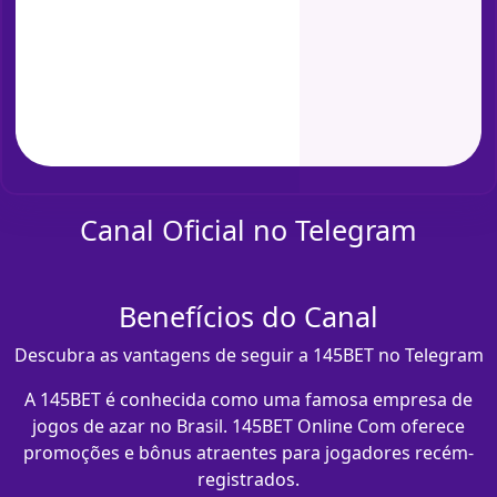
Canal Oficial no Telegram
Benefícios do Canal
Descubra as vantagens de seguir a 145BET no Telegram
A 145BET é conhecida como uma famosa empresa de
jogos de azar no Brasil. 145BET Online Com oferece
promoções e bônus atraentes para jogadores recém-
registrados.