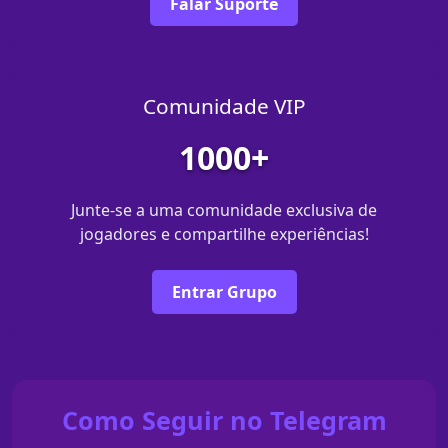
Falar Suporte
Comunidade VIP
1000+
Junte-se a uma comunidade exclusiva de
jogadores e compartilhe experiências!
Entrar Grupo
Como Seguir no Telegram