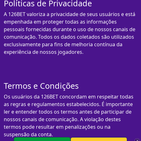
Políticas de Privacidade
A 126BET valoriza a privacidade de seus usuários e está
empenhada em proteger todas as informações
pessoais fornecidas durante o uso de nossos canais de
comunicação. Todos os dados coletados são utilizados
exclusivamente para fins de melhoria contínua da
experiência de nossos jogadores.
Termos e Condições
Os usuários da 126BET concordam em respeitar todas
as regras e regulamentos estabelecidos. É importante
ler e entender todos os termos antes de participar de
nossos canais de comunicação. A violação destes
termos pode resultar em penalizações ou na
suspensão da conta.