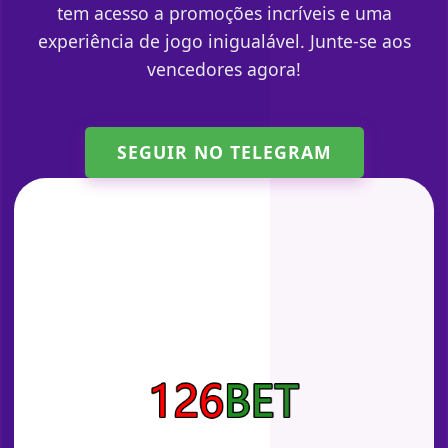
tem acesso a promoções incríveis e uma
experiência de jogo inigualável. Junte-se aos
vencedores agora!
SEGUIR NO TELEGRAM