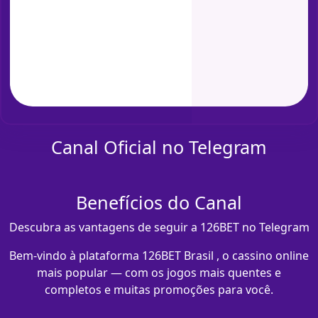
Canal Oficial no Telegram
Benefícios do Canal
Descubra as vantagens de seguir a 126BET no Telegram
Bem-vindo à plataforma 126BET Brasil , o cassino online
mais popular — com os jogos mais quentes e
completos e muitas promoções para você.