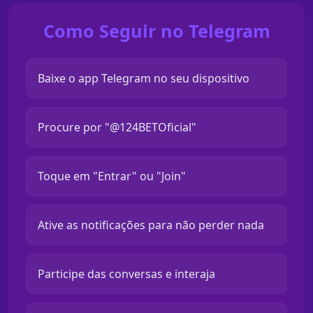
Como Seguir no Telegram
Baixe o app Telegram no seu dispositivo
Procure por "@124BETOficial"
Toque em "Entrar" ou "Join"
Ative as notificações para não perder nada
Participe das conversas e interaja