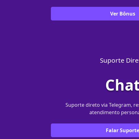
Ver Bônus
Suporte Dire
Cha
Suporte direto via Telegram, r
atendimento persona
Falar Suport