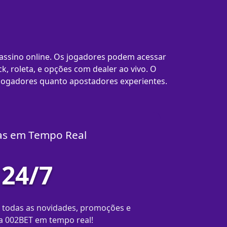
cassino online. Os jogadores podem acessar
, roleta, e opções com dealer ao vivo. O
 jogadores quanto apostadores experientes.
as em Tempo Real
24/7
e todas as novidades, promoções e
a 002BET em tempo real!