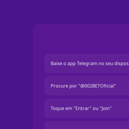
Baixe o app Telegram no seu disposi
Procure por "@002BETOficial"
Toque em "Entrar" ou "Join"