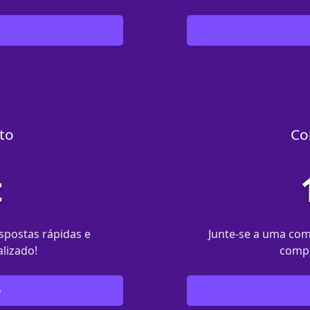
to
Co
t
espostas rápidas e
Junte-se a uma com
lizado!
compa
e