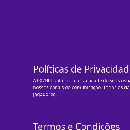
Políticas de Privacida
A 002BET valoriza a privacidade de seus us
nossos canais de comunicação. Todos os dad
jogadores.
Termos e Condições