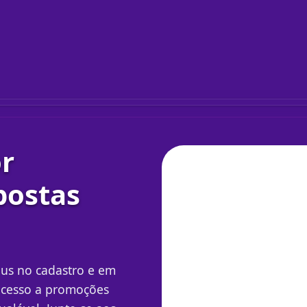
or
postas
us no cadastro e em
acesso a promoções